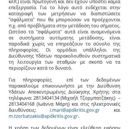
κλπ.) είναι πρωτογενή και δεν έχουν υποστεί καμία
επεξεργασία. Για το λόγο αυτό ενδέχεται στην
καταγραφή των μετρήσεων να διαπιστώσετε
"σφάλματα" που θα μπορούσαν να προέρχονται
π.χ. από προβλήματα στην μετάδοση του σήματος.
Ωστόσο τα "σφάλματα" αυτά είναι αναμενόμενα
σε συστήματα αυτόματης μετάδοσης, είναι
παροδικά χωρίς να επηρεάζουν το σύνολο της
πληροφορίας. Οι αρμόδιοι υπάλληλοι της
Διεύθυνσης Υδάτων παρακολουθούν συστηματικά
τη λειτουργία των σταθμών με σκοπό να τα
περιορίζουν κατά το δυνατό.
Για πληροφορίες επί των δεδομένων
παρακαλούμε επικοινωνήστε με την Διεύθυνση
Υδάτων Αποκεντρωμένης Διοίκησης Κρήτης στα
τηλέφωνα: 2813404134 (Μιχαήλ Τζορμπατζάκης) –
2813404168 (Ιωάννα Μάρη) και στις ηλεκτρονικές
διευθύνσεις:
i.mari@apdkritis.gov.gr
και
m.tzorbatzakis@apdkritis.gov.gr
.
Η χρήση των δεδομένων είναι ελεύθερη εφόσον