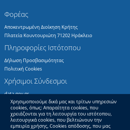
Φορέας
Αποκεντρωμένη Διοίκηση Κρήτης
Πλατεία Κουντουριώτη 71202 Ηράκλειο
Πληροφορίες Ιστότοπου
Δήλωση Προσβασιμότητας
Πολιτική Cookies
Χρήσιμοι Σύνδεσμοι
data.gov.gr
Χρησιμοποιούμε δικά μας και τρίτων υπηρεσιών
data.europa.eu
cookies, όπως: Απαραίτητα cookies, που
χρειάζονται για τη λειτουργία του ιστότοπου,
copyright © 2014-2025
Διεύθυνση Πληροφορικής και Επικοινωνιών
|
λειτουργικά cookies, που βελτιώνουν την
Ανάπτυξη:
Τμήμα Σχεδιασμού Ηλεκτρονικών Υπηρεσιών για τον Πολίτη
|
εμπειρία χρήσης, Cookies απόδοσης, που μας