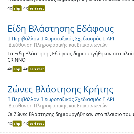
4x
4x
shp
esri rest
Είδη Βλάστησης Εδάφους
Περιβάλλον
Χωροταξικός Σχεδιασμός
API



Διεύθυνση Πληροφορικής και Επικοινωνιών
Τα Είδη Βλάστησης Εδάφους δημιουργήθηκαν στο πλαίσ
CRINNO.
4x
4x
shp
esri rest
Ζώνες Βλάστησης Κρήτης
Περιβάλλον
Χωροταξικός Σχεδιασμός
API



Διεύθυνση Πληροφορικής και Επικοινωνιών
Οι Ζώνες Βλάστησης δημιουργήθηκαν στο πλαίσιο του 
4x
4x
shp
esri rest