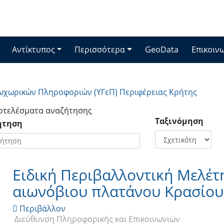
Αντίκτυπος
Περισσότερα
GeoData
Επικοιν
χωρικών Πληροφοριών (ΥΓεΠ) Περιφέρειας Κρήτης
οτελέσματα αναζήτησης
Ταξινόμηση
ήτηση
Ειδική Περιβαλλοντική Μελέτη
αιωνόβιου πλατάνου Κρασίο
Περιβάλλον

Διεύθυνση Πληροφορικής και Επικοινωνιών