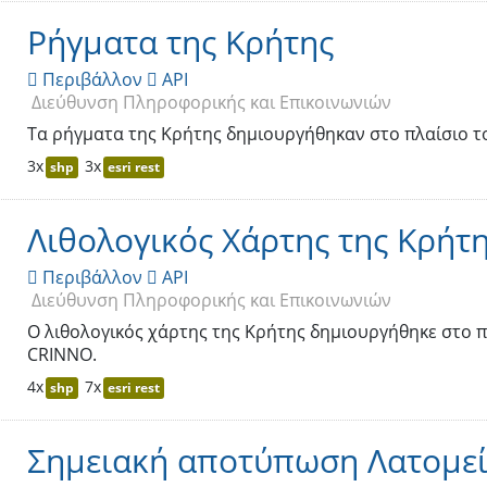
Ρήγματα της Κρήτης
Περιβάλλον
API


Διεύθυνση Πληροφορικής και Επικοινωνιών
Τα ρήγματα της Κρήτης δημιουργήθηκαν στο πλαίσιο τ
3x
3x
shp
esri rest
Λιθολογικός Χάρτης της Κρήτ
Περιβάλλον
API


Διεύθυνση Πληροφορικής και Επικοινωνιών
Ο λιθολογικός χάρτης της Κρήτης δημιουργήθηκε στο 
CRINNO.
4x
7x
shp
esri rest
Σημειακή αποτύπωση Λατομε