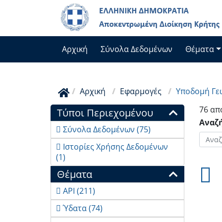
Skip
to
main
content
Αρχική
Σύνολα Δεδομένων
Θέματα
Αρχική
Εφαρμογές
Υποδομή Γεω
76 απ
Τύποι Περιεχομένου
Αναζ
Σύνολα Δεδομένων
(75)
Ιστορίες Χρήσης Δεδομένων
(1)
Θέματα
API
(211)

Ύδατα
(74)
