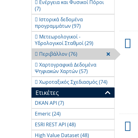
Ενέργεια και Φυσικοί Πόροι

(7)
Ιστορικά δεδομένα

προγραμμάτων
(97)
Μετεωρολογικοί -

Υδρολογικοί Σταθμοί
(29)
Περιβάλλον
(76)

Χαρτογραφικά Δεδομένα

Ψηφιακών Χαρτών
(57)
Χωροταξικός Σχεδιασμός
(74)

Ετικέτες
DKAN API
(7)
Emeric
(24)
ESRI REST API
(48)
High Value Dataset
(48)