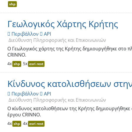
shp
Γεωλογικός Χάρτης Κρήτης
Περιβάλλον
API


Διεύθυνση Πληροφορικής και Επικοινωνιών
Ο Γεωλογικός χάρτης της Κρήτης δημιουργήθηκε στο π
CRINNO.
4x
5x
shp
esri rest
Κίνδυνος κατολισθήσεων στη
Περιβάλλον
API


Διεύθυνση Πληροφορικής και Επικοινωνιών
Ο κίνδυνος κατολισθήσεων της Κρήτης δημιουργήθηκε 
έργου CRINNO.
4x
4x
shp
esri rest