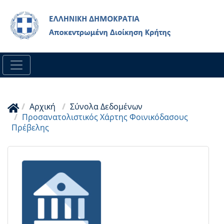
Skip
to
main
content
Αρχική
Σύνολα Δεδομένων
Προσανατολιστικός Χάρτης Φοινικόδασους
Πρέβελης