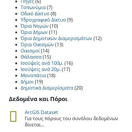
Πηγές
(6)
Τοπωνύμια
(7)
Οδικό Δίκτυο
(8)
Υδρογραφικό Δίκτυο
(9)
Όρια Νομών
(10)
Όρια Δήμων
(11)
Όρια Δημοτικών Διαμερισμάτων
(12)
Όρια Οικισμών
(13)
Οικισμοί
(14)
Θάλασσα
(15)
Ισοϋψείς ανά 100μ.
(16)
Ισοϋψείς ανά 20μ.
(17)
Μονοπάτια
(18)
Δήμοι
(19)
Δημοτικά Διαμερίσματα
(20)
Δεδομένα και Πόροι
ArcGIS Dataset
Για τους πόρους του συνόλου δεδομένων
δίνεται…