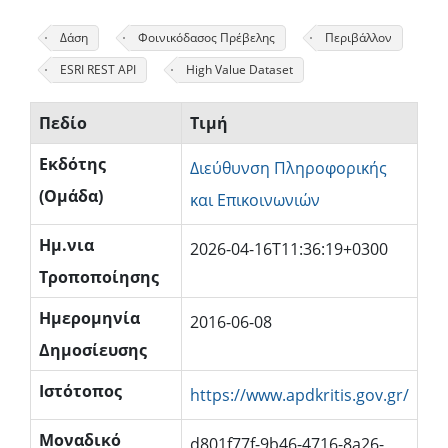
Δάση
Φοινικόδασος Πρέβελης
Περιβάλλον
ESRI REST API
High Value Dataset
Πεδίο
Τιμή
Εκδότης
Διεύθυνση Πληροφορικής
(Ομάδα)
και Επικοινωνιών
Ημ.νια
2026-04-16T11:36:19+0300
Τροποποίησης
Ημερομηνία
2016-06-08
Δημοσίευσης
Ιστότοπος
https://www.apdkritis.gov.gr/
Μοναδικό
d801f77f-9b46-4716-8a26-