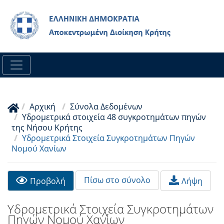
Skip
to
main
content
Αρχική
Σύνολα Δεδομένων
Υδρομετρικά στοιχεία 48 συγκροτημάτων πηγών
της Νήσου Κρήτης
Υδρομετρικά Στοιχεία Συγκροτημάτων Πηγών
Νομού Χανίων
Primary
Πίσω στο σύνολο
Προβολή
Λήψη
tabs
Υδρομετρικά Στοιχεία Συγκροτημάτων
Πηγών Νομού Χανίων