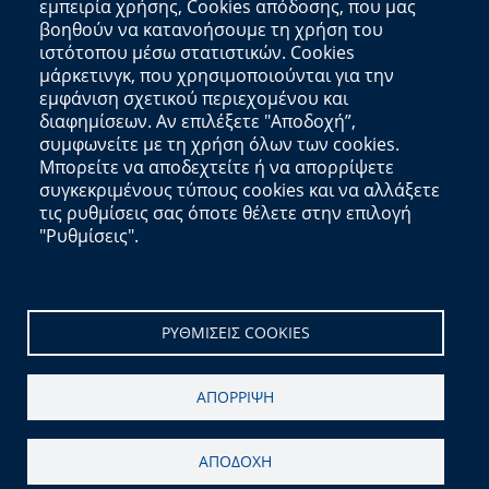
Φορέας
εμπειρία χρήσης, Cookies απόδοσης, που μας
βοηθούν να κατανοήσουμε τη χρήση του
Αποκεντρωμένη Διοίκηση Κρήτης
ιστότοπου μέσω στατιστικών. Cookies
μάρκετινγκ, που χρησιμοποιούνται για την
Πλατεία Κουντουριώτη 71202 Ηράκλειο
εμφάνιση σχετικού περιεχομένου και
Πληροφορίες Ιστότοπου
διαφημίσεων. Αν επιλέξετε "Αποδοχή”,
συμφωνείτε με τη χρήση όλων των cookies.
Μπορείτε να αποδεχτείτε ή να απορρίψετε
Δήλωση Προσβασιμότητας
συγκεκριμένους τύπους cookies και να αλλάξετε
Πολιτική Cookies
τις ρυθμίσεις σας όποτε θέλετε στην επιλογή
"Ρυθμίσεις".
Χρήσιμοι Σύνδεσμοι
data.gov.gr
data.europa.eu
ΡΥΘΜΙΣΕΙΣ COOKIES
copyright © 2014-2025
Διεύθυνση Πληροφορικής και Επικοινωνιών
|
ΑΠΟΡΡΙΨΗ
Ανάπτυξη:
Τμήμα Σχεδιασμού Ηλεκτρονικών Υπηρεσιών για τον Πολίτη
|
Υποστήριξη:
Αιγαίου Solutions
ΑΠΟΔΟΧΗ