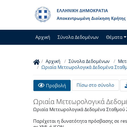
Skip
to
main
content
Αρχική
Σύνολα Δεδομένων
Θέματα
Αρχική
Σύνολα Δεδομένων
Μετ
Ωριαία Μετεωρολογικά Δεδομένα Σταθ
Primary
Πίσω στο σύνολο
Προβολή
tabs
Ωριαία Μετεωρολογικά Δεδομ
Ωριαία Μετεωρολογικά Δεδομένα Σταθμού 
Παρέχεται η δυνατότητα πρόσβασης σε re