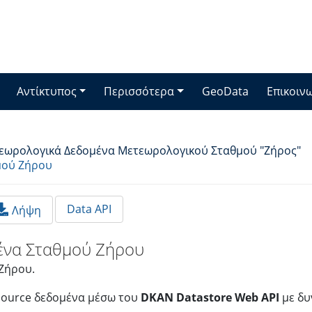
Αντίκτυπος
Περισσότερα
GeoData
Επικοιν
εωρολογικά Δεδομένα Μετεωρολογικού Σταθμού "Ζήρος"
μού Ζήρου
Data API
Λήψη
ένα Σταθμού Ζήρου
Ζήρου.
source δεδομένα μέσω του
DKAN Datastore Web API
με δυ