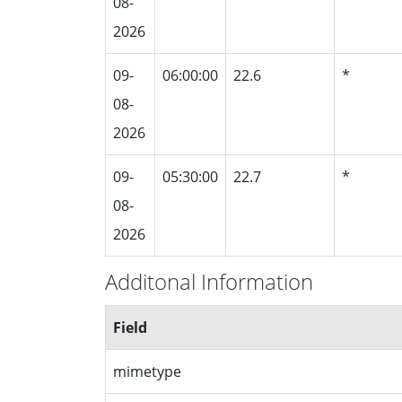
08-
2026
09-
06:00:00
22.6
*
08-
2026
09-
05:30:00
22.7
*
08-
2026
Additonal Information
09-
05:00:00
22.9
*
08-
Field
2026
mimetype
09-
04:30:00
23.1
*