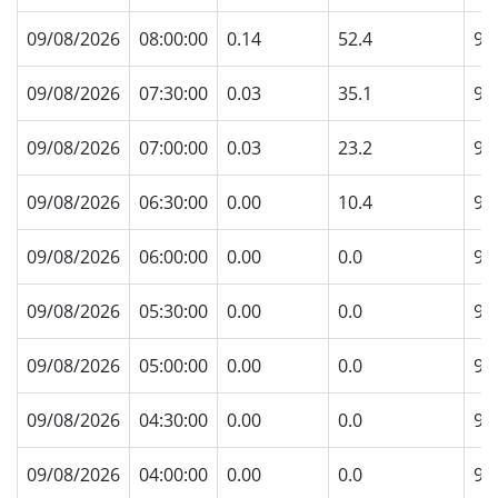
09/08/2026
08:00:00
0.14
52.4
97
09/08/2026
07:30:00
0.03
35.1
97
09/08/2026
07:00:00
0.03
23.2
97
09/08/2026
06:30:00
0.00
10.4
97
09/08/2026
06:00:00
0.00
0.0
97
09/08/2026
05:30:00
0.00
0.0
97
09/08/2026
05:00:00
0.00
0.0
97
09/08/2026
04:30:00
0.00
0.0
97
09/08/2026
04:00:00
0.00
0.0
97