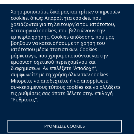
Χρησιμοποιούμε δικά μας και τρίτων υπηρεσιών
cookies, όπως: Απαραίτητα cookies, που
χρειάζονται για τη λειτουργία του ιστότοπου,
λειτουργικά cookies, που βελτιώνουν την
Φορέας
εμπειρία χρήσης, Cookies απόδοσης, που μας
βοηθούν να κατανοήσουμε τη χρήση του
Αποκεντρωμένη Διοίκηση Κρήτης
ιστότοπου μέσω στατιστικών. Cookies
μάρκετινγκ, που χρησιμοποιούνται για την
Πλατεία Κουντουριώτη 71202 Ηράκλειο
εμφάνιση σχετικού περιεχομένου και
Πληροφορίες Ιστότοπου
διαφημίσεων. Αν επιλέξετε "Αποδοχή”,
συμφωνείτε με τη χρήση όλων των cookies.
Μπορείτε να αποδεχτείτε ή να απορρίψετε
Δήλωση Προσβασιμότητας
συγκεκριμένους τύπους cookies και να αλλάξετε
Πολιτική Cookies
τις ρυθμίσεις σας όποτε θέλετε στην επιλογή
"Ρυθμίσεις".
Χρήσιμοι Σύνδεσμοι
data.gov.gr
data.europa.eu
ΡΥΘΜΙΣΕΙΣ COOKIES