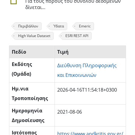
Για τους πόρους του συνόλου δεδομένων
δίνεται…
Περιβάλλον
Ύδατα
Emeric
High Value Dataset
ESRI REST API
Πεδίο
Τιμή
Εκδότης
Διεύθυνση Πληροφορικής
(Ομάδα)
και Επικοινωνιών
Ημ.νια
2026-04-16T11:54:18+0300
Τροποποίησης
Ημερομηνία
2021-08-06
Δημοσίευσης
Ιστότοπος
https://www.apdkritis.gov.gr/